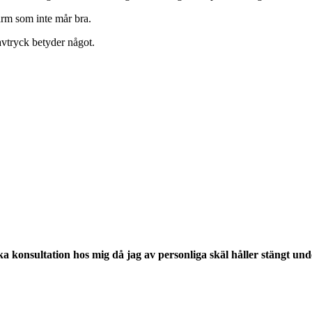
arm som inte mår bra.
avtryck betyder något.
oka konsultation hos mig då jag av personliga skäl håller stängt un