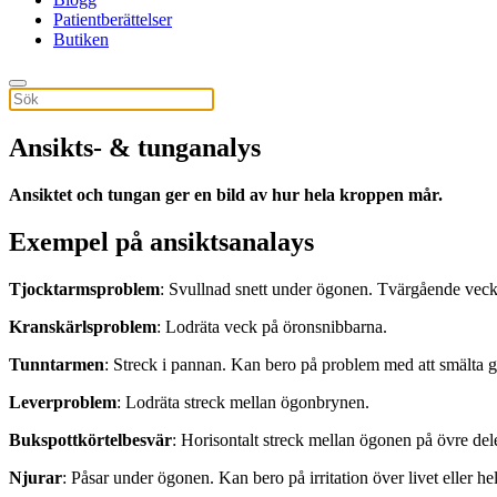
Patientberättelser
Butiken
Ansikts- & tunganalys
Ansiktet och tungan ger en bild av hur hela kroppen mår.
Exempel på ansiktsanalays
Tjocktarmsproblem
: Svullnad snett under ögonen. Tvärgående veck
Kranskärlsproblem
: Lodräta veck på öronsnibbarna.
Tunntarmen
: Streck i pannan. Kan bero på problem med att smälta g
Leverproblem
: Lodräta streck mellan ögonbrynen.
Bukspottkörtelbesvär
: Horisontalt streck mellan ögonen på övre del
Njurar
: Påsar under ögonen. Kan bero på irritation över livet eller he