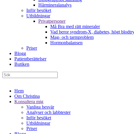
Hårmineralanalys
Inför besöket
Utbildningar
Privatpersoner
Må Bra med rätt mineraler
Vad beror syndrom-X, diabetes, högt blodtry
Mag- och tarmproblem
Hormonbalansen
Priser
Blogg
Patientberättelser
Butiken
Hem
Om Christina
Konsultera mig
Vanliga besvär
Analyser och labbtester
Inför besöket
Utbildningar
Priser
Blogg