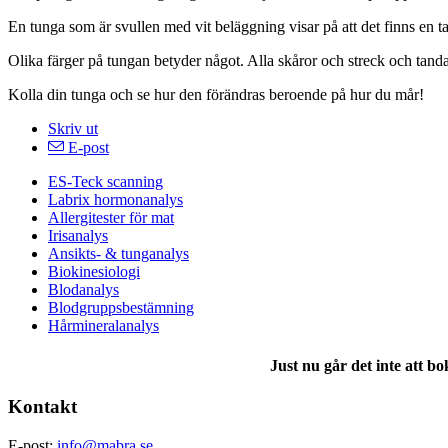
En tunga som är svullen med vit beläggning visar på att det finns en t
Olika färger på tungan betyder något. Alla skåror och streck och tand
Kolla din tunga och se hur den förändras beroende på hur du mår!
Skriv ut
E-post
ES-Teck scanning
Labrix hormonanalys
Allergitester för mat
Irisanalys
Ansikts- & tunganalys
Biokinesiologi
Blodanalys
Blodgruppsbestämning
Hårmineralanalys
Just nu går det inte att b
Kontakt
E-post:
info@mabra.se