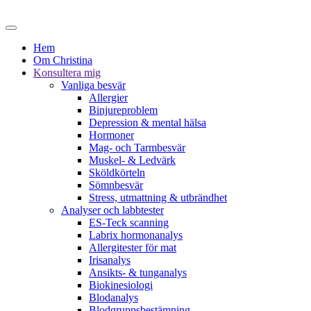
Hem
Om Christina
Konsultera mig
Vanliga besvär
Allergier
Binjureproblem
Depression & mental hälsa
Hormoner
Mag- och Tarmbesvär
Muskel- & Ledvärk
Sköldkörteln
Sömnbesvär
Stress, utmattning & utbrändhet
Analyser och labbtester
ES-Teck scanning
Labrix hormonanalys
Allergitester för mat
Irisanalys
Ansikts- & tunganalys
Biokinesiologi
Blodanalys
Blodgruppsbestämning