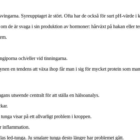
näsvingarna. Syreupptaget är stört. Ofta har de också för surt pH-värde i
 om de är svaga i sin produktion av hormoner: hårväxt på hakan eller te
lem.
giporna och/eller vid tinningarna.
ynen en tendens att växa ihop får man i sig för mycket protein som man
gans utseende centralt för att ställa en hälsoanalys.
ckar.
unga visar på ett allvarligt problem i kroppen.
er inflammation.
llas led-tunga. Ju smalare tunga desto längre har problemet gått.