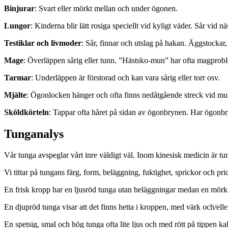
Binjurar
: Svart eller mörkt mellan och under ögonen.
Lungor
: Kinderna blir lätt rosiga speciellt vid kyligt väder. Sår vid 
Testiklar och livmoder
: Sår, finnar och utslag på hakan. Äggstockar,
Mage
: Överläppen sårig eller tunn. ”Hästsko-mun” har ofta magprob
Tarmar
: Underläppen är förstorad och kan vara sårig eller torr osv.
Mjälte
: Ögonlocken hänger och ofta finns nedåtgående streck vid mun
Sköldkörteln
: Tappar ofta håret på sidan av ögonbrynen. Har ögonbr
Tunganalys
Vår tunga avspeglar vårt inre väldigt väl. Inom kinesisk medicin är tun
Vi tittar på tungans färg, form, beläggning, fuktighet, sprickor och pri
En frisk kropp har en ljusröd tunga utan beläggningar medan en mörk t
En djupröd tunga visar att det finns hetta i kroppen, med värk och/ell
En spetsig, smal och hög tunga ofta lite ljus och med rött på tippen ka