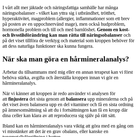
I vårt allt mer jäktade och näringsfattiga samhälle har många
näringsobalanser - vilket kan yttra sig i utbrändhet, trötthet,
hyperaktivitet, magproblem (allergier, inflammationer som ett brev
på posten av en uppochnervänd mage), men också hudproblem,
hormonella problem och till och med barnlöshet.
Genom en kost-
och livsstilsförändring kan man rätta till näringsobalanser
och
på det viset tillföra de verktyg och material som kroppen behöver för
att dess naturliga funktioner ska kunna fungera.
När ska man göra en hårmineralanalys?
Arbetar du tillsammans med mig eller en annan terapeut kan vi först
behöva stärka, avgifta och återställa kroppen innan vi gör en
hårmineralanalys.
När vi känner att kroppen är redo använder vi analysen för
att
finjustera
det sista genom att
balansera
upp mineralerna och på
det viset även balansera upp en del vitaminer och få en sista ordning
på ämnesomsättning så att du i fortsättningen kan få en kropp där
dina celler kan klara av att reproducera sig själv på rätt sätt.
Ibland kan en hårmineralanalys vara viktig att göra med en gång om
vi misstänker att det är en grav obalans, eller kanske en
tungmetallsförgiftning i botten.