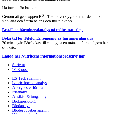
Ha inte alltför bråttom!
Genom att ge kroppen RÄTT sorts verktyg kommer den att kunna
självläka och återfå balans och full funktion.
Beställ en hårmineralanalys på måbranaturligt
Boka tid för Telefongenomgång av hårmineralanalys
20 min ingår. Bör bokas till en dag ca en månad efter analysen har
skickats.
Ladda ner Nutritechs informationsbroschyr här
Skriv ut
E-post
ES-Teck scanning
Labrix hormonanalys
Allergitester för mat
Irisanalys
Ansikts- & tunganalys
Biokinesiologi
Blodanalys
Blodgruppsbestämning