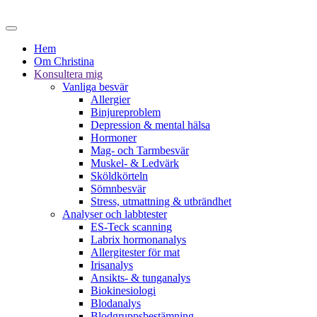
Hem
Om Christina
Konsultera mig
Vanliga besvär
Allergier
Binjureproblem
Depression & mental hälsa
Hormoner
Mag- och Tarmbesvär
Muskel- & Ledvärk
Sköldkörteln
Sömnbesvär
Stress, utmattning & utbrändhet
Analyser och labbtester
ES-Teck scanning
Labrix hormonanalys
Allergitester för mat
Irisanalys
Ansikts- & tunganalys
Biokinesiologi
Blodanalys
Blodgruppsbestämning