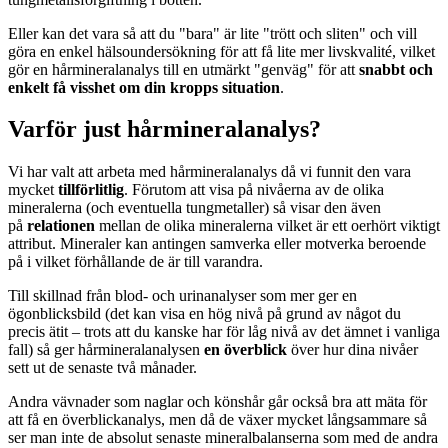
Eller kan det vara så att du "bara" är lite "trött och sliten" och vill
göra en enkel hälsoundersökning för att få lite mer livskvalité, vilket
gör en hårmineralanalys till en utmärkt "genväg" för att
snabbt och
enkelt få visshet om din kropps situation
.
Varför just hårmineralanalys?
Vi har valt att arbeta med hårmineralanalys då vi funnit den vara
mycket
tillförlitlig
. Förutom att visa på nivåerna av de olika
mineralerna (och eventuella tungmetaller) så visar den även
på
relationen
mellan de olika mineralerna vilket är ett oerhört viktigt
attribut. Mineraler kan antingen samverka eller motverka beroende
på i vilket förhållande de är till varandra.
Till skillnad från blod- och urinanalyser som mer ger en
ögonblicksbild (det kan visa en hög nivå på grund av något du
precis ätit – trots att du kanske har för låg nivå av det ämnet i vanliga
fall) så ger hårmineralanalysen
en överblick
över hur dina nivåer
sett ut de senaste två månader.
Andra vävnader som naglar och könshår går också bra att mäta för
att få en överblickanalys, men då de växer mycket långsammare så
ser man inte de absolut senaste mineralbalanserna som med de andra