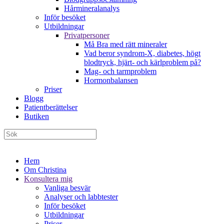
Hårmineralanalys
Inför besöket
Utbildningar
Privatpersoner
Må Bra med rätt mineraler
Vad beror syndrom-X, diabetes, högt
blodtryck, hjärt- och kärlproblem på?
Mag- och tarmproblem
Hormonbalansen
Priser
Blogg
Patientberättelser
Butiken
Hem
Om Christina
Konsultera mig
Vanliga besvär
Analyser och labbtester
Inför besöket
Utbildningar
Priser