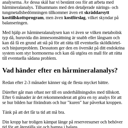
analyserna. Av dessa skäl har vi bestämt oss för att arbeta med
hårmineralanalys. Tillsammans med den detaljerade närings- och
tungmetallsbedömningen tillkommer även ett
skräddarsytt
kosttillskottsprogram
, men även
kostförslag
, vilket skyndar på
balanseringen.
Med hjälp av hårmineralanalysen kan vi även se vilken metabolisk
typ då, huruvida din ämnesomsättning är snabb eller långsam och
kan då få en grund att stå på för att rätta till eventuella sköldkörtel-
och binjureproblem. Dessutom ger den en översikt på ditt endokrina
system som styr hormonerna och kan då utgöra en mall för att rätta
till eventuella sådana problem.
Vad händer efter en hårmineralanalys?
Redan efter 2-3 månader känner sig de flesta mycket bättre.
Därefter går man oftast ner till en underhållningsdos med tillskott.
Efter 6 månader är det rekommenderat att göra en ny analys för att
se hur bilden har förändrats och hur "kuren" har påverkat kroppen.
Tänk på att det får ta tid att må bra.
Din kropp har troligen kämpat länge på reservresurser och behöver
tid för att återställa sig och hamna i balans.