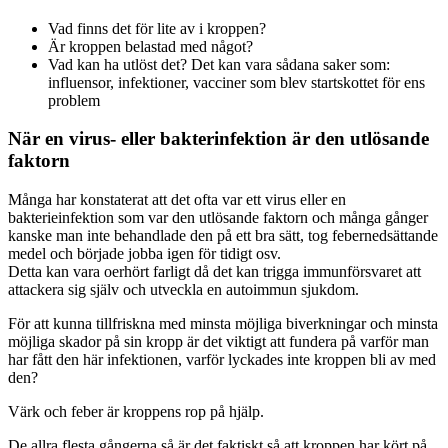
Vad finns det för lite av i kroppen?
Är kroppen belastad med något?
Vad kan ha utlöst det? Det kan vara sådana saker som:
influensor, infektioner, vacciner som blev startskottet för ens
problem
När en virus- eller bakterinfektion är den utlösande
faktorn
Många har konstaterat att det ofta var ett virus eller en
bakterieinfektion som var den utlösande faktorn och många gånger
kanske man inte behandlade den på ett bra sätt, tog febernedsättande
medel och började jobba igen för tidigt osv.
Detta kan vara oerhört farligt då det kan trigga immunförsvaret att
attackera sig själv och utveckla en autoimmun sjukdom.
För att kunna tillfriskna med minsta möjliga biverkningar och minsta
möjliga skador på sin kropp är det viktigt att fundera på varför man
har fått den här infektionen, varför lyckades inte kroppen bli av med
den?
Värk och feber är kroppens rop på hjälp.
De allra flesta gångerna så är det faktiskt så att kroppen har kört på