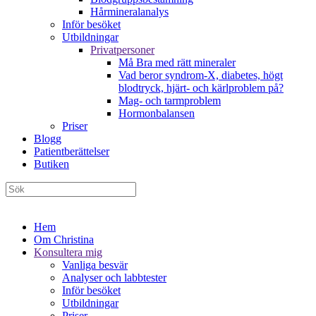
Hårmineralanalys
Inför besöket
Utbildningar
Privatpersoner
Må Bra med rätt mineraler
Vad beror syndrom-X, diabetes, högt
blodtryck, hjärt- och kärlproblem på?
Mag- och tarmproblem
Hormonbalansen
Priser
Blogg
Patientberättelser
Butiken
Hem
Om Christina
Konsultera mig
Vanliga besvär
Analyser och labbtester
Inför besöket
Utbildningar
Priser