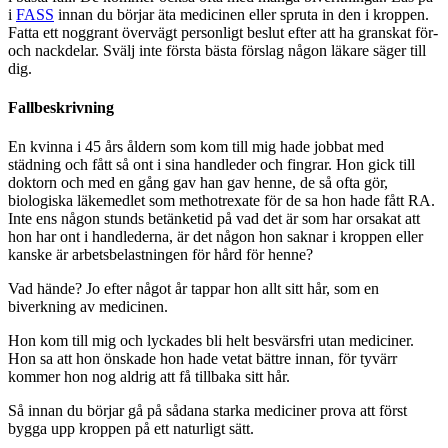
i
FASS
innan du börjar äta medicinen eller spruta in den i kroppen.
Fatta ett noggrant övervägt personligt beslut efter att ha granskat för-
och nackdelar. Svälj inte första bästa förslag någon läkare säger till
dig.
Fallbeskrivning
En kvinna i 45 års åldern som kom till mig hade jobbat med
städning och fått så ont i sina handleder och fingrar. Hon gick till
doktorn och med en gång gav han gav henne, de så ofta gör,
biologiska läkemedlet som methotrexate för de sa hon hade fått RA.
Inte ens någon stunds betänketid på vad det är som har orsakat att
hon har ont i handlederna, är det någon hon saknar i kroppen eller
kanske är arbetsbelastningen för hård för henne?
Vad hände? Jo efter något år tappar hon allt sitt hår, som en
biverkning av medicinen.
Hon kom till mig och lyckades bli helt besvärsfri utan mediciner.
Hon sa att hon önskade hon hade vetat bättre innan, för tyvärr
kommer hon nog aldrig att få tillbaka sitt hår.
Så innan du börjar gå på sådana starka mediciner prova att först
bygga upp kroppen på ett naturligt sätt.