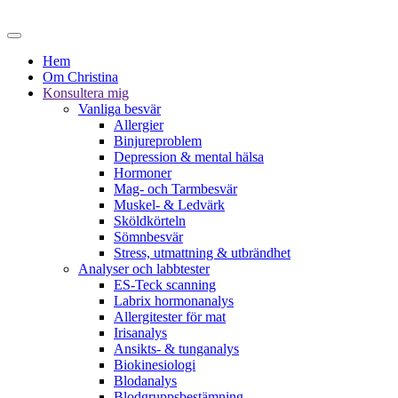
Hem
Om Christina
Konsultera mig
Vanliga besvär
Allergier
Binjureproblem
Depression & mental hälsa
Hormoner
Mag- och Tarmbesvär
Muskel- & Ledvärk
Sköldkörteln
Sömnbesvär
Stress, utmattning & utbrändhet
Analyser och labbtester
ES-Teck scanning
Labrix hormonanalys
Allergitester för mat
Irisanalys
Ansikts- & tunganalys
Biokinesiologi
Blodanalys
Blodgruppsbestämning