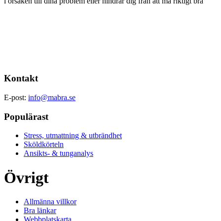
i orsaken till dina problem eller hindrar dig från att må riktigt bra
Kontakt
E-post:
info@mabra.se
Populärast
Stress, utmattning & utbrändhet
Sköldkörteln
Ansikts- & tunganalys
Övrigt
Allmänna villkor
Bra länkar
Webbplatskarta