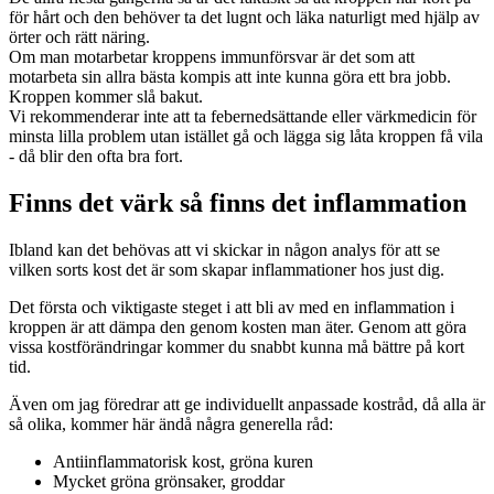
för hårt och den behöver ta det lugnt och läka naturligt med hjälp av
örter och rätt näring.
Om man motarbetar kroppens immunförsvar är det som att
motarbeta sin allra bästa kompis att inte kunna göra ett bra jobb.
Kroppen kommer slå bakut.
Vi rekommenderar inte att ta febernedsättande eller värkmedicin för
minsta lilla problem utan istället gå och lägga sig låta kroppen få vila
- då blir den ofta bra fort.
Finns det värk så finns det inflammation
Ibland kan det behövas att vi skickar in någon analys för att se
vilken sorts kost det är som skapar inflammationer hos just dig.
Det första och viktigaste steget i att bli av med en inflammation i
kroppen är att dämpa den genom kosten man äter. Genom att göra
vissa kostförändringar kommer du snabbt kunna må bättre på kort
tid.
Även om jag föredrar att ge individuellt anpassade kostråd, då alla är
så olika, kommer här ändå några generella råd:
Antiinflammatorisk kost, gröna kuren
Mycket gröna grönsaker, groddar