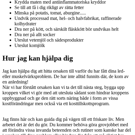
Krydda maten med antiinflammatoriska kryddor
Se till att få i dig rikligt av rätta fetter
Minska på potatis, tomat, aburgine.....
Undvik processad mat, hel- och halvfabrikat, raffinerade
kolhydrater
Dra ner på kött, och särskilt fläskkött bör undvikas helt
Dra ner på allt socker
Uteslut vetemjöl och sädesprodukter
Uteslut komjölk
Hur jag kan hjälpa dig
Jag kan hjälpa dig att hitta orsaken till varför du har fått dina led-
eller muskelvärksproblem. De har inte alltid funnits där, de kom av
en anledning!
När vi har förstått orsaken kan vi ta det till nästa steg, bygga upp
kroppen vilket vi gör med att utesluta sådant som hindrar kroppens
uppbyggnad och ge den rätt sorts näring både i form av vissa
kostförändringar men också via ett kosttillskottsprogram.
Jag finns här och kan guida dig på vägen till ett friskare liv. Men
arbetet det är det du gör. Du kommer behöva göra grovjobbet med
att förändra vissa invanda beteenden och rutiner som kanske har del