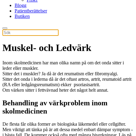
Blogg
Patientberättelser
Butiken
Muskel- och Ledvärk
Inom skolmedicinen har man olika namn på om det onda sitter i
leder eller muskler.
Sitter det i muskler? Ja då är det reumatism eller fibromyalgi.
Sitter det onda i lederna då är det oftast artros, artrit, reumatoid artrit
(RA eller ledgångsreumatism) ekker psoriasisartrit.
Om värken sitter i fettvävnad heter det något helt annat.
Behandling av värkproblem inom
skolmedicinen
De flesta får olika former av biologiska läkemedel eller cellgifter.
Men viktigt att tänka på är att dessa medel enbart dämpar symptom -
i bästa fall. De kommer också ofta med många biverkningar. Läs på