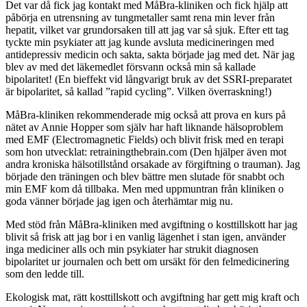
Det var då fick jag kontakt med MåBra-kliniken och fick hjälp att
påbörja en utrensning av tungmetaller samt rena min lever från
hepatit, vilket var grundorsaken till att jag var så sjuk. Efter ett tag
tyckte min psykiater att jag kunde avsluta medicineringen med
antidepressiv medicin och sakta, sakta började jag med det. När jag
blev av med det läkemedlet försvann också min så kallade
bipolaritet! (En bieffekt vid långvarigt bruk av det SSRI-preparatet
är bipolaritet, så kallad ”rapid cycling”. Vilken överraskning!)
MåBra-kliniken rekommenderade mig också att prova en kurs på
nätet av Annie Hopper som själv har haft liknande hälsoproblem
med EMF (Electromagnetic Fields) och blivit frisk med en terapi
som hon utvecklat: retrainingthebrain.com (Den hjälper även mot
andra kroniska hälsotillstånd orsakade av förgiftning o trauman). Jag
började den träningen och blev bättre men slutade för snabbt och
min EMF kom då tillbaka. Men med uppmuntran från kliniken o
goda vänner började jag igen och återhämtar mig nu.
Med stöd från MåBra-kliniken med avgiftning o kosttillskott har jag
blivit så frisk att jag bor i en vanlig lägenhet i stan igen, använder
inga mediciner alls och min psykiater har strukit diagnosen
bipolaritet ur journalen och bett om ursäkt för den felmedicinering
som den ledde till.
Ekologisk mat, rätt kosttillskott och avgiftning har gett mig kraft och