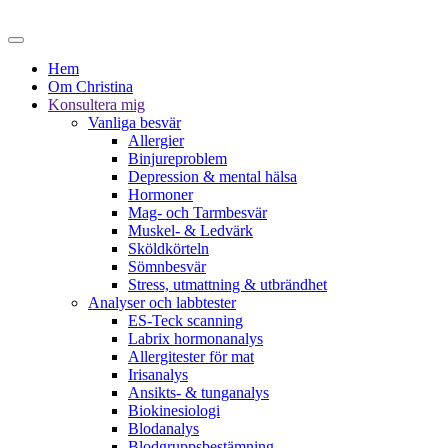
Hem
Om Christina
Konsultera mig
Vanliga besvär
Allergier
Binjureproblem
Depression & mental hälsa
Hormoner
Mag- och Tarmbesvär
Muskel- & Ledvärk
Sköldkörteln
Sömnbesvär
Stress, utmattning & utbrändhet
Analyser och labbtester
ES-Teck scanning
Labrix hormonanalys
Allergitester för mat
Irisanalys
Ansikts- & tunganalys
Biokinesiologi
Blodanalys
Blodgruppsbestämning