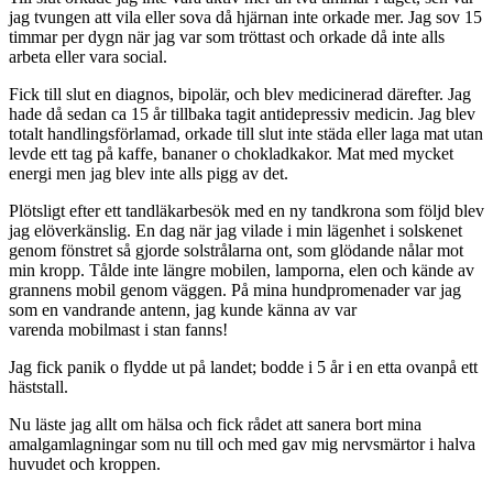
jag tvungen att vila eller sova då hjärnan inte orkade mer. Jag sov 15
timmar per dygn när jag var som tröttast och orkade då inte alls
arbeta eller vara social.
Fick till slut en diagnos, bipolär, och blev medicinerad därefter. Jag
hade då sedan ca 15 år tillbaka tagit antidepressiv medicin. Jag blev
totalt handlingsförlamad, orkade till slut inte städa eller laga mat utan
levde ett tag på kaffe, bananer o chokladkakor. Mat med mycket
energi men jag blev inte alls pigg av det.
Plötsligt efter ett tandläkarbesök med en ny tandkrona som följd blev
jag elöverkänslig. En dag när jag vilade i min lägenhet i solskenet
genom fönstret så gjorde solstrålarna ont, som glödande nålar mot
min kropp. Tålde inte längre mobilen, lamporna, elen och kände av
grannens mobil genom väggen. På mina hundpromenader var jag
som en vandrande antenn, jag kunde känna av var
varenda mobilmast i stan fanns!
Jag fick panik o flydde ut på landet; bodde i 5 år i en etta ovanpå ett
häststall.
Nu läste jag allt om hälsa och fick rådet att sanera bort mina
amalgamlagningar som nu till och med gav mig nervsmärtor i halva
huvudet och kroppen.