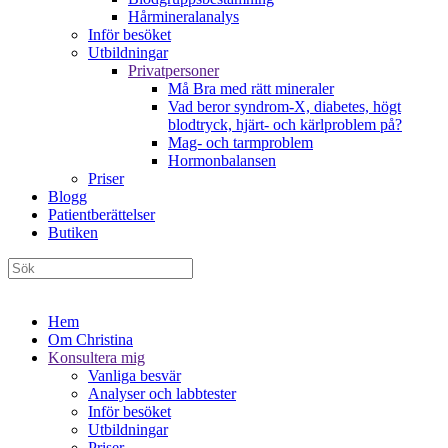
Hårmineralanalys
Inför besöket
Utbildningar
Privatpersoner
Må Bra med rätt mineraler
Vad beror syndrom-X, diabetes, högt
blodtryck, hjärt- och kärlproblem på?
Mag- och tarmproblem
Hormonbalansen
Priser
Blogg
Patientberättelser
Butiken
Hem
Om Christina
Konsultera mig
Vanliga besvär
Analyser och labbtester
Inför besöket
Utbildningar
Priser