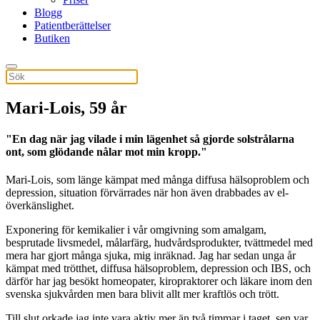
Blogg
Patientberättelser
Butiken
Mari-Lois, 59 år
"En dag när jag vilade i min lägenhet så gjorde solstrålarna
ont, som glödande nålar mot min kropp."
Mari-Lois, som länge kämpat med många diffusa hälsoproblem och
depression, situation förvärrades när hon även drabbades av el-
överkänslighet.
Exponering för kemikalier i vår omgivning som amalgam,
besprutade livsmedel, målarfärg, hudvårdsprodukter, tvättmedel med
mera har gjort många sjuka, mig inräknad. Jag har sedan unga år
kämpat med trötthet, diffusa hälsoproblem, depression och IBS, och
därför har jag besökt homeopater, kiropraktorer och läkare inom den
svenska sjukvården men bara blivit allt mer kraftlös och trött.
Till slut orkade jag inte vara aktiv mer än två timmar i taget, sen var