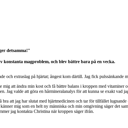
äger detsamma!"
 av konstanta magproblem, och blev bättre bara på en vecka.
nde och extraslag på hjärtat; ångest kom därtill. Jag fick pulssänkand
te mig att ändra min kost och få bättre balans i kroppen med vitaminer 
gen. Jag valde att göra en hårmineralanalys för att kunna se exakt vad
bra att jag har slutat med hjärtmedicinen och tar för tillfället lugnande 
. Jag känner mig som en helt ny människa och min omgivning säger det s
mmer jag kontakta Christina när kroppen säger ifrån.