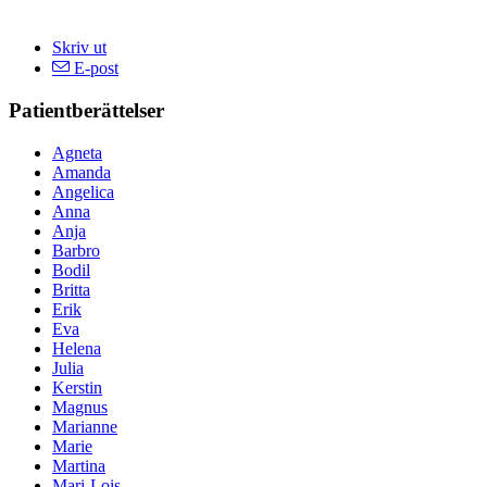
Skriv ut
E-post
Patientberättelser
Agneta
Amanda
Angelica
Anna
Anja
Barbro
Bodil
Britta
Erik
Eva
Helena
Julia
Kerstin
Magnus
Marianne
Marie
Martina
Mari-Lois