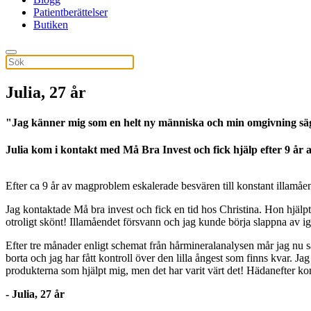
Patientberättelser
Butiken
Julia, 27 år
"Jag känner mig som en helt ny människa och min omgivning s
Julia kom i kontakt med Må Bra Invest och fick hjälp efter 9 år
Efter ca 9 år av magproblem eskalerade besvären till konstant illamåe
Jag kontaktade Må bra invest och fick en tid hos Christina. Hon hjälp
otroligt skönt! Illamåendet försvann och jag kunde börja slappna av i
Efter tre månader enligt schemat från hårmineralanalysen mår jag nu så 
borta och jag har fått kontroll över den lilla ångest som finns kvar
produkterna som hjälpt mig, men det har varit värt det! Hädanefter ko
- Julia, 27
år