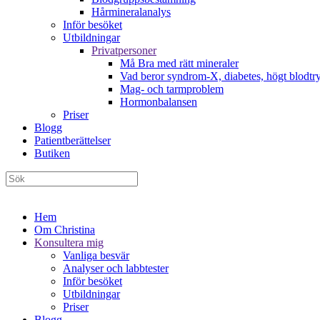
Hårmineralanalys
Inför besöket
Utbildningar
Privatpersoner
Må Bra med rätt mineraler
Vad beror syndrom-X, diabetes, högt blodtry
Mag- och tarmproblem
Hormonbalansen
Priser
Blogg
Patientberättelser
Butiken
Hem
Om Christina
Konsultera mig
Vanliga besvär
Analyser och labbtester
Inför besöket
Utbildningar
Priser
Blogg