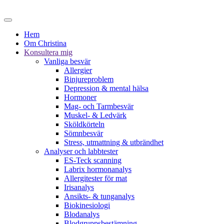
Hem
Om Christina
Konsultera mig
Vanliga besvär
Allergier
Binjureproblem
Depression & mental hälsa
Hormoner
Mag- och Tarmbesvär
Muskel- & Ledvärk
Sköldkörteln
Sömnbesvär
Stress, utmattning & utbrändhet
Analyser och labbtester
ES-Teck scanning
Labrix hormonanalys
Allergitester för mat
Irisanalys
Ansikts- & tunganalys
Biokinesiologi
Blodanalys
Blodgruppsbestämning